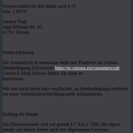
Verantwortlich für den Inhalt nach § 55
Abs. 2 RStV:
Andrea Vogt
Jupp-Rübsam-Str. 45
41751 Viersen
Streitschlichtung
Die Europäische Kommission stellt eine Plattform zur Online-
Streitbeilegung (OS) bereit:
https://ec.europa.eu/consumers/odr
Unsere E-Mail-Adresse finden Sie oben im
Impressum.
Wir sind nicht bereit oder verpflichtet, an Streitbeilegungsverfahren
vor einer Verbraucherschlichtungsstelle teilzunehmen.
Haftung für Inhalte
Als Diensteanbieter sind wir gemäß § 7 Abs.1 TMG für eigene
Inhalte auf diesen Seiten nach den allgemeinen Gesetzen