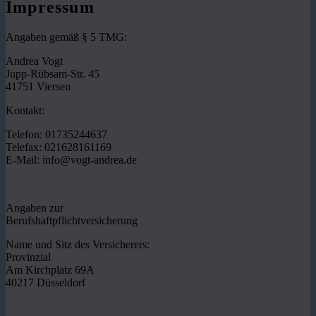
Impressum
Angaben gemäß § 5 TMG:
Andrea Vogt
Jupp-Rübsam-Str. 45
41751 Viersen
Kontakt:
Telefon: 01735244637
Telefax: 021628161169
E-Mail: info@vogt-andrea.de
Angaben zur
Berufshaftpflichtversicherung
Name und Sitz des Versicherers:
Provinzial
Am Kirchplatz 69A
40217 Düsseldorf